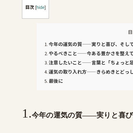
目次
[
hide
]
目
今年の運気の質——実りと喜び、そし
やるべきこと——今ある豊かさを整え
注意したいこと——言葉と「ちょっと
運気の取り入れ方——きらめきとどっ
最後に
今年の運気の質——実りと喜