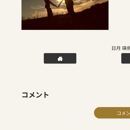
日月 瑛
コメント
コメ