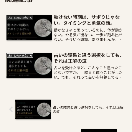
動けない時期は、サボりじゃな
占いとの向き合い方
い。タイミングと勇気の話。
動かなきゃと思っているのに、体が動か
ない。やる気が出ない、一歩が踏み出せ
ない。そういう時期、ありませんか。実
は私、気が乗らなければ動かないタイプ
なんです（笑）。だからこそ、「動けな
い」という感覚はよくわかります。人
占いの結果と違う選択をしても、
占いとの向き合い方
は、やりたいことしかやらな...
それは正解の道
占いを受けたあと、こんなこと思ったこ
とないですか。「結果と違うことがした
い。でも、それって占いを無視してるこ
とになるのかな」って。結論から言いま
す。違う選択をしても、正解です。た
だ、一つだけ前提があります。干支九星
では、自分のエネルギーだけ...
占いの結果と違う選択をしても、それは正解
の道